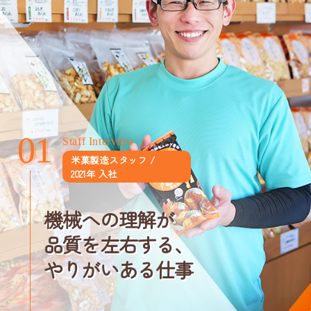
01
01
Staff Interview
米菓製造スタッフ /
2021年 入社
機械への理解が
品質を左右する、
やりがいある仕事