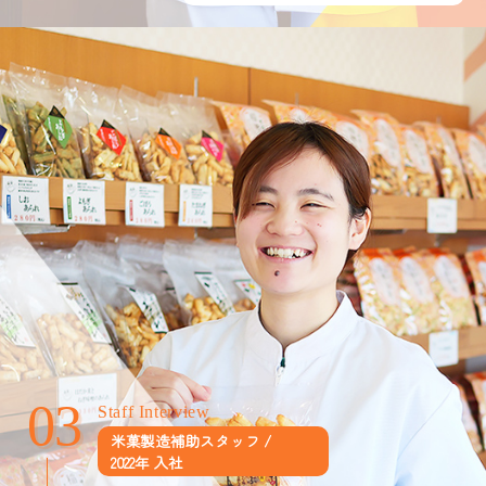
03
03
Staff Interview
米菓製造補助スタッフ /
2022年 入社